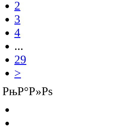
2
3
4
...
29
>
РњР°Р»Рѕ