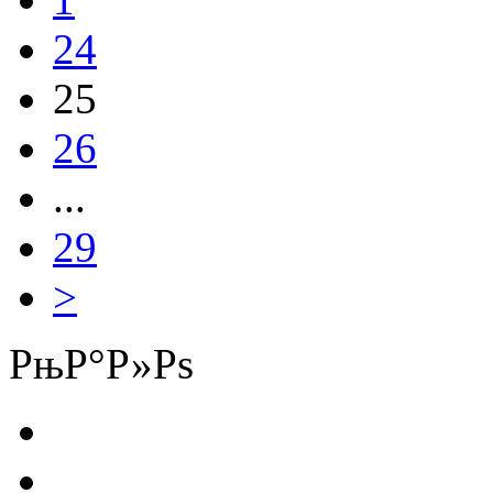
24
25
26
...
29
>
РњР°Р»Рѕ