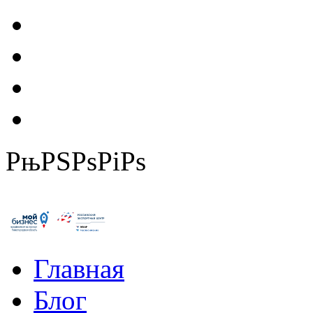
РњРЅРѕРіРѕ
Главная
Блог