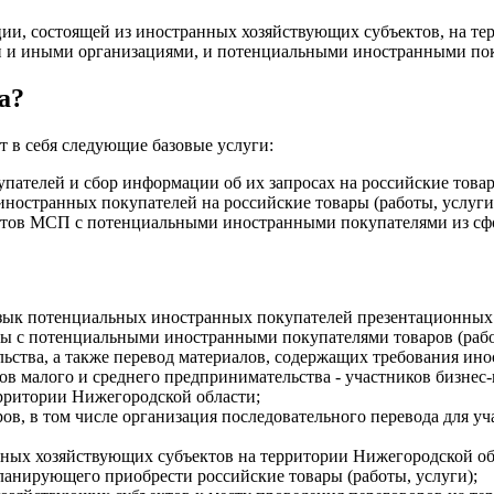
ции, состоящей из иностранных хозяйствующих субъектов, на т
и иными организациями, и потенциальными иностранными покуп
а?
 в себя следующие базовые услуги:
ателей и сбор информации об их запросах на российские товары
ностранных покупателей на российские товары (работы, услуги
ектов МСП с потенциальными иностранными покупателями из сф
 язык потенциальных иностранных покупателей презентационных 
ы с потенциальными иностранными покупателями товаров (работ,
ства, а также перевод материалов, содержащих требования иност
в малого и среднего предпринимательства - участников бизнес-
ерритории Нижегородской области;
в, в том числе организация последовательного перевода для уча
ных хозяйствующих субъектов на территории Нижегородской обла
ланирующего приобрести российские товары (работы, услуги);