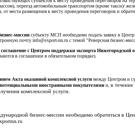
хозяйствующих субъектов к месту проведения переговоров на те
ссом), переезд автомобильным транспортом (кроме такси)/ же
 от места размещения к месту проведения переговоров и обратн
бизнес-миссии
субъекту МСП необходимо подать заявку в Центр
ктронную почту info@export-nn.ru с темой "Реверсная бизнес-мис
 соглашение с Центром поддержки экспорта Нижегородской о
аются в соглашении в обязательном порядке).
нием Акта оказанной комплексной услуги
между Центром и су
в течение 
с потенциальными иностранными покупателями
и,
олучения комплексной услуги.
дународной бизнес-миссии необходимо обратиться в Цен
xportnn.ru