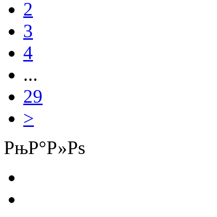
2
3
4
...
29
>
РњР°Р»Рѕ