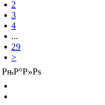
2
3
4
...
29
>
РњР°Р»Рѕ