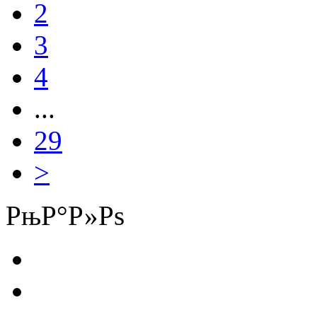
2
3
4
...
29
>
РњР°Р»Рѕ