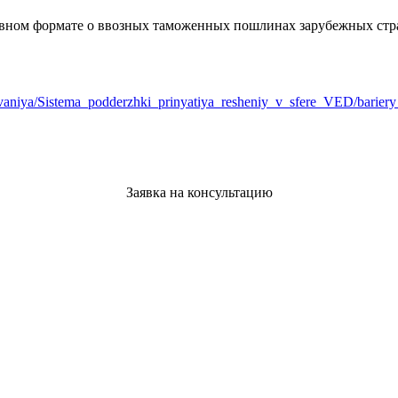
ивном формате о ввозных таможенных пошлинах зарубежных стр
ledovaniya/Sistema_podderzhki_prinyatiya_resheniy_v_sfere_VED/barier
Заявка на консультацию